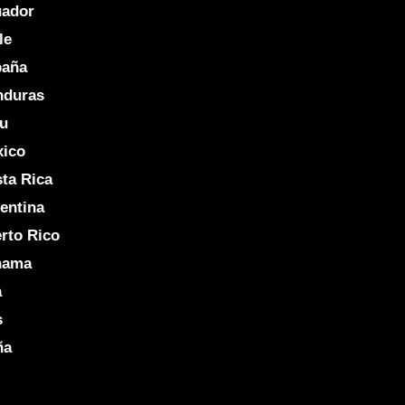
uador
le
paña
nduras
u
xico
ta Rica
entina
rto Rico
nama
a
s
ña