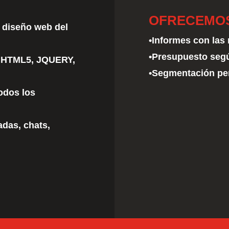
OFRECEMO
l diseño web del
•Informes con las
•Presupuesto seg
n HTML5, JQUERY,
•Segmentación per
odos los
das, chats,