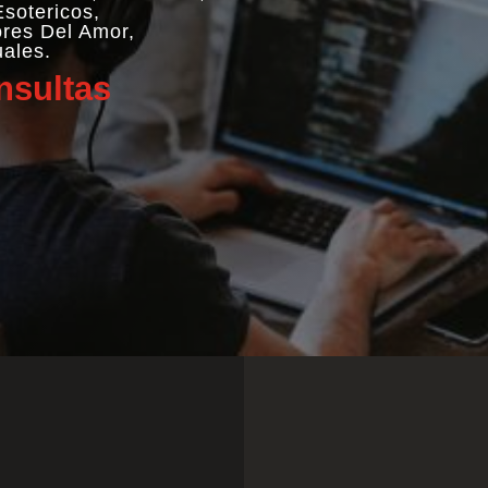
sotericos,
ores Del Amor,
uales.
sultas