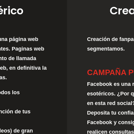
érico
Crea
 una página web
Creación de fanpa
ntes. Paginas web
segmentamos.
nto de llamada
b, en definitiva la
CAMPAÑA P
as.
Facebook es una re
odos los
esotéricos. ¿Por 
en esta red social
ención de tus
Deposita tu confia
Facebook y consig
deos) de gran
realicen consultas